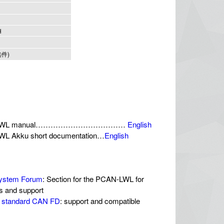
H
选件)
-LWL manual………………………………
English
L Akku short documentation…
English
ystem Forum
: Section for the PCAN-LWL for
s and support
 standard CAN FD
: support and compatible