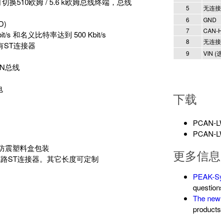
, 可切换510欧姆 / 5.6 k欧姆总线终端，总线
5
无连接
6
GND
D)
7
CAN-
s 和名义比特率达到 500 Kbit/s
8
无连接
有ST连接器
9
VIN (
AN总线
电
下载
PCAN
PCAN-LW
防震塑料盒包装
更多信息
m双工线路ST连接器。其它长度可定制
PEAK-S
question
The new
products