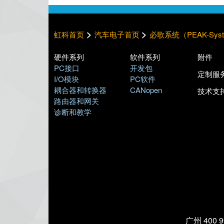
>
>
虹科首页
汽车电子首页
必歌系统（PEAK-Sys
硬件系列
软件系列
附件
PC接口
开发包
定制服
I/O模块
PC软件
耦合器和转换器
CANopen
技术支
路由器和网关
诊断和教学
广州 400 99