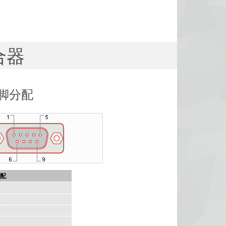
合器
引脚分配
配
L