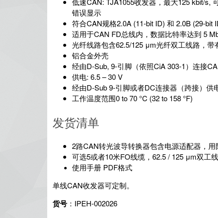
低速CAN: TJA1055收发器，最大125 kbit/s
错误显示
符合CAN规格2.0A (11-bit ID) 和 2.0B (29-bit I
适用于CAN FD总线内，数据比特率达到 5 Mbit/
光纤线路包含62.5/125 μm光纤双工线路，带
铝合金外壳
经由D-Sub, 9-引脚（依照CiA 303-1）连接C
供电: 6.5 – 30 V
经由D-Sub 9-引脚或者DC连接器（跨接）供
工作温度范围0 to 70 °C (32 to 158 °F)
发货清单
2路CAN转光波导转换器包含电源适配器，用
可选5或者10米FO线缆，62.5 / 125 μ
使用手册 PDF格式
单线CAN收发器可定制。
货号
：IPEH-002026