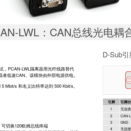
CAN-LWL：CAN总线光电耦
D-Sub
，PCAN-LWL隔离器用光纤线路替代
或者低速CAN。该模块由外部电源供电。
bit/s 和名义比特率达到 500 Kbit/s。
引脚
引脚分
1
无连接
2
CAN-
3
GND
t/s, 可切换120欧姆总线终端
4
无连接