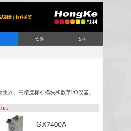
试测量
|
虹科首页
软件
支持
发生器、高精度标准模块和数字I/O仪器。
I 6U
GX7400A