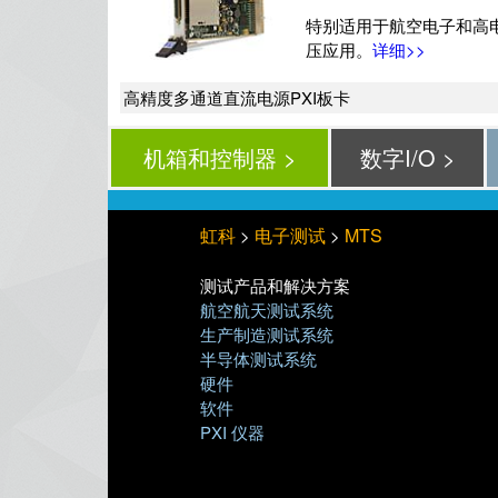
特别适用于航空电子和高
压应用。
详细>>
高精度多通道直流电源PXI板卡
机箱和控制器 >
数字I/O >
虹科
电子测试
MTS
>
>
测试产品和解决方案
航空航天测试系统
生产制造测试系统
半导体测试系统
硬件
软件
PXI 仪器