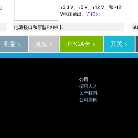
电
+3.3 V、+5 V、+12 V、和 -12
V电压输出。
详细>>
电源接口和原型PXI板卡
6
测量 >
激励 >
FPGA卡 >
开关 >
公司
招聘人才
关于虹科
公司新闻