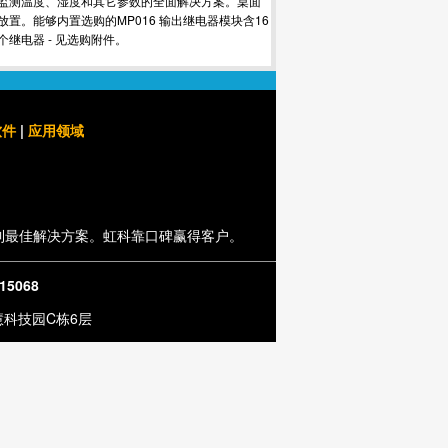
监测温度、湿度和其它参数的全面解决方案。桌面
放置。能够内置选购的MP016 输出继电器模块含16
个继电器 - 见选购附件。
软件
|
应用领域
到最佳解决方案。虹科靠口碑赢得客户。
815068
润慧科技园C栋6层