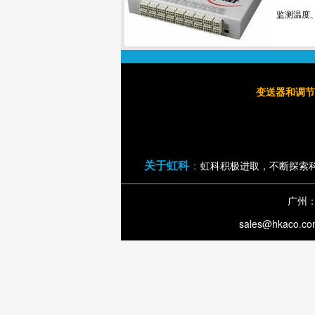
监测温度
变送器和调节
关于虹科
：
虹科积极进取，不断探索
广州
sales@hkaco.c