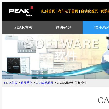
虹科首页
|
汽车电子首页
|
自动化首页
|
联系
PEAK首页
硬件系列
软件系
PEAK首页
>
软件系列
>
CAN监视软件
> CAN总线分析仪和插件
C