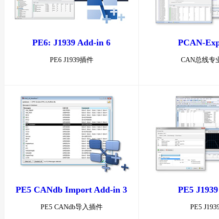
PE6: J1939 Add-in 6
PCAN-Expl
PE6 J1939插件
CAN总线专
PE5 CANdb Import Add-in 3
PE5 J1939
PE5 CANdb导入插件
PE5 J19