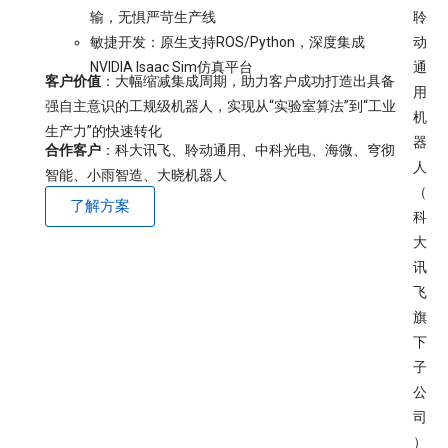
输，无惧严苛生产线
聆
敏捷开发：原生支持ROS/Python，深度集成
动
NVIDIA Isaac Sim仿真平台
通
客户价值
：大幅缩减集成周期，助力客户成功打造出具备
用
强自主意识的工规级机器人，实现从“实验室算法”到“工业
机
生产力”的快速转化
器
合作客户
：科大讯飞、聆动通用、中科光电、海微、穹彻
人
智能、小雨智造、大晓机器人
（
了解方案
科
大
讯
飞
旗
下
子
公
司
）