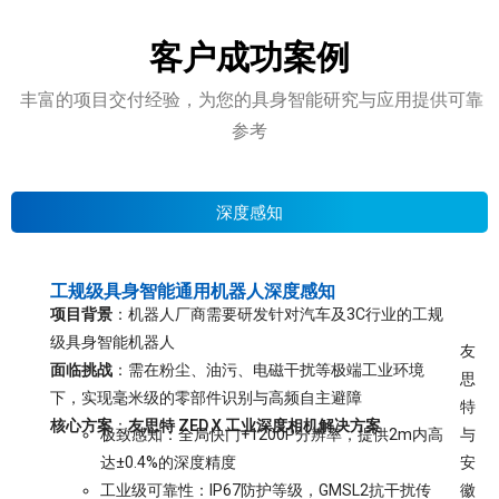
客户成功案例
丰富的项目交付经验，为您的具身智能研究与应用提供可靠
参考
深度感知
工规级具身智能通用机器人深度感知
项目背景
：机器人厂商需要研发针对汽车及3C行业的工规
级具身智能机器人
友
面临挑战
：需在粉尘、油污、电磁干扰等极端工业环境
思
下，实现毫米级的零部件识别与高频自主避障
特
核心方案
：
友思特 ZED X 工业深度相机解决方案
极致感知：全局快门+1200P分辨率，提供2m内高
与
达±0.4%的深度精度
安
工业级可靠性：IP67防护等级，GMSL2抗干扰传
徽