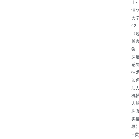
士/
清
大
02.
《
越
象:
深
感
技
如
助
机
人
构
实
界
—黄