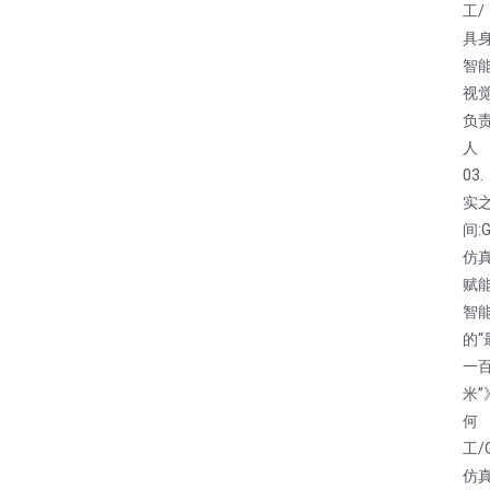
工/
具
智
视
负
人
03
实
间:
仿
赋
智
的“
一
米”
何
工/
仿