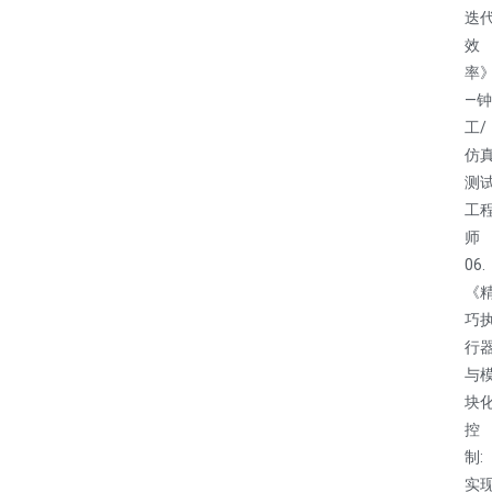
迭
效
率
—钟
工/
仿
测
工
师
06.
《
巧
行
与
块
控
制:
实