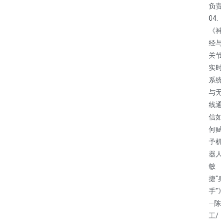
负
04.
《
经
关节
实
系
与
线
信
何
予
器
敏
捷"
手”
—陈
工/