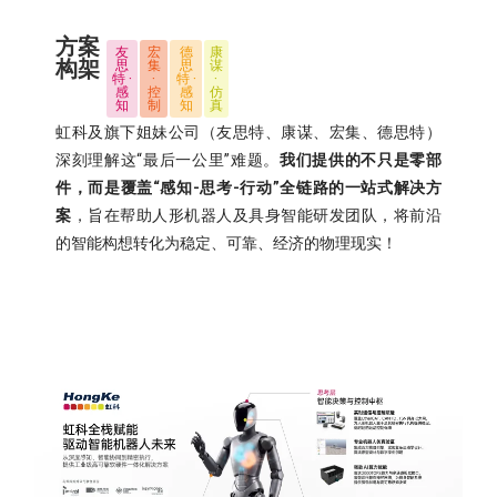
方案
友
宏
德
康
构架
思
集
思
谋
特 ·
·
特 ·
·
感
控
感
仿
知
制
知
真
虹科及旗下姐妹公司（友思特、康谋、宏集、德思特）
深刻理解这“最后一公里”难题。
我们提供的不只是零部
件，而是覆盖“感知-思考-行动”全链路的一站式解决方
案
，旨在帮助人形机器人及具身智能研发团队，将前沿
的智能构想转化为稳定、可靠、经济的物理现实！