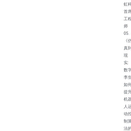
虹
首
工
师
05.
《
真
现
实:
数
李
如
提
机
人
动
制
法