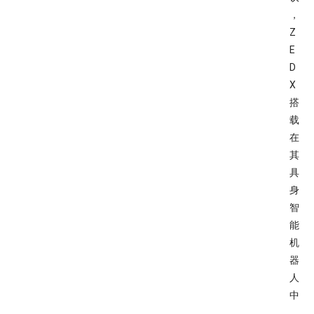
，
Z
E
D
X
搭
载
在
其
具
身
智
能
机
器
人
中