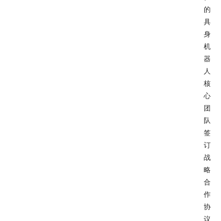
的
具
身
机
器
人
核
心
团
队
签
订
战
略
合
作
协
议