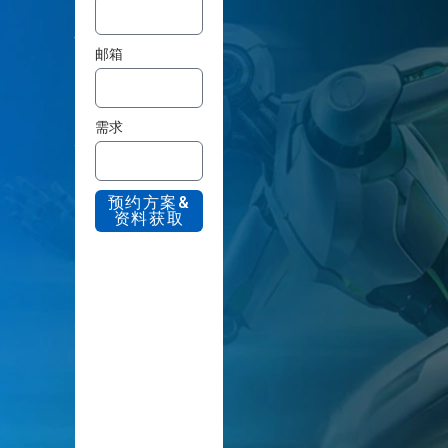
好
邮箱
让
机
需求
器
预约方案&
资料获取
人
从
研
发