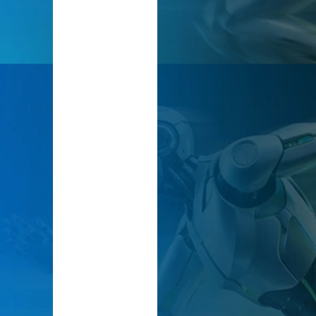
到
量
产
了
吗
？
联
系
虹