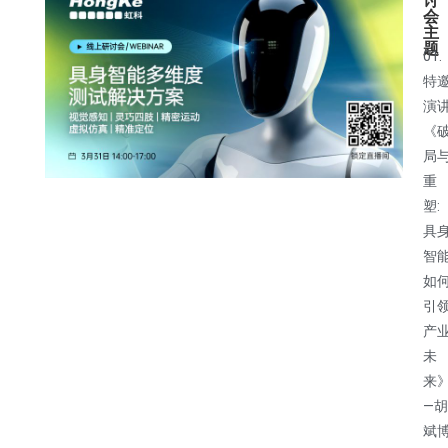
讨
会
主
题
01.
特
演
《
局
重
塑:
具
智
如
引
产
未
来
—胡
斌