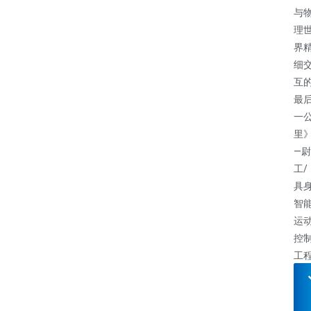
与
理
界
细
互
最
一
里
—尉
工/
具
智
运
控
工
师