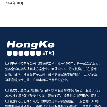
2024 年 10 月
虹科电子科技有限公司（前身是宏科）始于1995年，是一家立足亚太，
服务全球的高科技解决方案企业。大陆设立6个分支机构，并在香港、
台湾、日本、韩国设有子公司！虹科是国家级专精特新“小巨人”企业、
国家高新技术企业、广州市首届百家新锐企业。
虹科致力于通过提供创新的产品和技术服务帮助客户成功，服务于汽车
OEM/核心零部件/系统供应商、智慧工厂、设备制造商等用户。同时，
虹科已孵化出包括：点成（生物医药科学实验设备）、友思特（AI+机
器视觉与光学检测）、宏集（工业物联网与工业测量）、德思特（低空