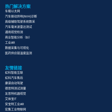
热门解决方案
车载以太网
汽车振动异响(NVH)诊断
高级辅助驾驶系统数采
汽车毫米波雷达测试
通用视觉检测
商业智能分析（BI）
工业AR
数据采集与可视化
医药供应链温度监测
友情链接
虹科智能互联
虹科汽车售后
康谋自动驾驶
德思特测试测量
友思特机器视觉
艾体宝IT
安宝特工业AR
宏集工业物联网