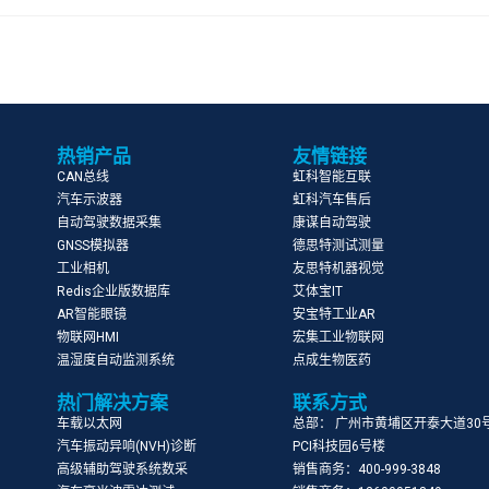
热销产品
友情链接
CAN总线
虹科智能互联
汽车示波器
虹科汽车售后
自动驾驶数据采集
康谋自动驾驶
GNSS模拟器
德思特测试测量
工业相机
友思特机器视觉
Redis企业版数据库
艾体宝IT
AR智能眼镜
安宝特工业AR
物联网HMI
宏集工业物联网
温湿度自动监测系统
点成生物医药
热门解决方案
联系方式
车载以太网
总部： 广州市黄埔区开泰大道30
汽车振动异响(NVH)诊断
PCI科技园6号楼
高级辅助驾驶系统数采
销售商务：400-999-3848