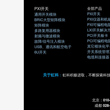
PXI开关
全部产品
PXI开关
通用开关模块
PXI仪器和机
BRIC大型矩阵模块
PXI可编程电
矩阵模块
LXI开关解决
多路复用器模块
PCI开关板卡
射频与微波模块
PCI可编程电
故障/信号注入模块
其它模块化平
USB、通讯和航空电子
开关系统管理
6U开关
电缆和连接器
关于虹科
：
虹科积极进取，不断探索科
北京：
010
成都
028