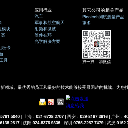
应用行业
其它公司的相关产品
汽车
Picotech测试测量产品
箱
军事和航空航天
更多
阻模块
射频和微波
方案
硬件在环
光学解决方案
阻板卡
台
工具
扫一扫 加微信
技新领域。最优秀的员工和最好的技术能够接受最困难的挑战。为您
-5781 5040
| 上海：
021-6728 2707 |
西安：
029-8187 3816 |
广州：
4
-6138 2617
| 沈阳
024-8376 9335
| 深圳
0755-2267 7479
| 武汉
0152 