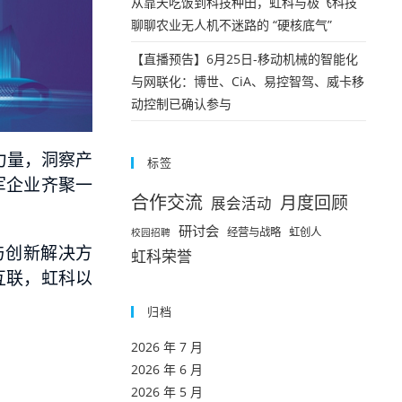
从靠天吃饭到科技种田，虹科与极飞科技
聊聊农业无人机不迷路的 “硬核底气”
【直播预告】6月25日-移动机械的智能化
与网联化：博世、CiA、易控智驾、威卡移
动控制已确认参与
力量，洞察产
标签
军企业齐聚一
合作交流
月度回顾
展会活动
研讨会
经营与战略
虹创人
校园招聘
与创新解决方
虹科荣誉
互联，虹科以
归档
2026 年 7 月
2026 年 6 月
2026 年 5 月