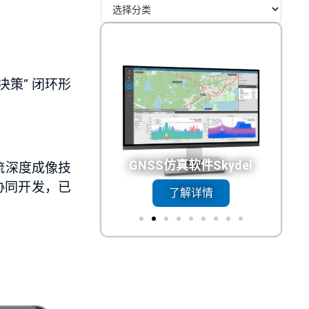
策” 闭环形
N总线接口
GNSS仿真软件Skydel
主流深度成像技
协同开发，已
了解详情
了解详情