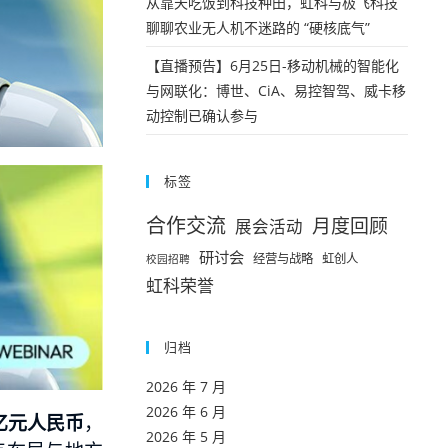
从靠天吃饭到科技种田，虹科与极飞科技
聊聊农业无人机不迷路的 “硬核底气”
【直播预告】6月25日-移动机械的智能化
与网联化：博世、CiA、易控智驾、威卡移
动控制已确认参与
标签
合作交流
月度回顾
展会活动
研讨会
经营与战略
虹创人
校园招聘
虹科荣誉
归档
2026 年 7 月
2026 年 6 月
 亿元人民币
，
2026 年 5 月