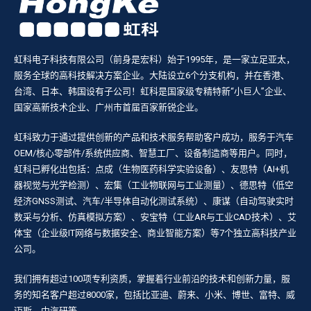
虹科电子科技有限公司（前身是宏科）始于1995年，是一家立足亚太，
服务全球的高科技解决方案企业。大陆设立6个分支机构，并在香港、
台湾、日本、韩国设有子公司！虹科是国家级专精特新“小巨人”企业、
国家高新技术企业、广州市首届百家新锐企业。
虹科致力于通过提供创新的产品和技术服务帮助客户成功，服务于汽车
OEM/核心零部件/系统供应商、智慧工厂、设备制造商等用户。同时，
虹科已孵化出包括：点成（生物医药科学实验设备）、友思特（AI+机
器视觉与光学检测）、宏集（工业物联网与工业测量）、德思特（低空
经济GNSS测试、汽车/半导体自动化测试系统）、康谋（自动驾驶实时
数采与分析、仿真模拟方案）、安宝特（工业AR与工业CAD技术）、艾
体宝（企业级IT网络与数据安全、商业智能方案）等7个独立高科技产业
公司。
我们拥有超过100项专利资质，掌握着行业前沿的技术和创新力量，服
务的知名客户超过8000家，包括比亚迪、蔚来、小米、博世、富特、威
迈斯、中汽研等。