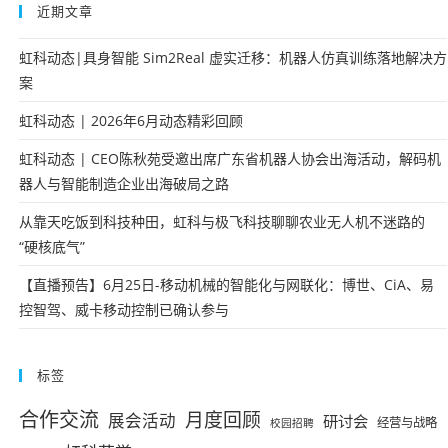
近期文章
虹科动态|具身智能 Sim2Real 虚实迁移：机器人仿真训练落地解决方
案
虹科动态 | 2026年6月动态精彩回顾
虹科动态 | CEO陈秋苑受邀出席广东省机器人协会出海活动，解码机
器人与智能制造企业出海破局之路
从靠天吃饭到科技种田，虹科与极飞科技聊聊农业无人机不迷路的
“硬核底气”
【直播预告】6月25日-移动机械的智能化与网联化：博世、CiA、易
控智驾、威卡移动控制已确认参与
标签
合作交流
月度回顾
展会活动
研讨会
经营与战略
校园招聘