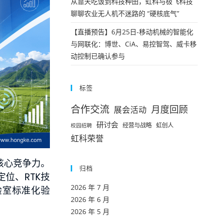
从靠天吃饭到科技种田，虹科与极飞科技
聊聊农业无人机不迷路的 “硬核底气”
【直播预告】6月25日-移动机械的智能化
与网联化：博世、CiA、易控智驾、威卡移
动控制已确认参与
标签
合作交流
月度回顾
展会活动
研讨会
经营与战略
虹创人
校园招聘
虹科荣誉
核心竞争力。
归档
位、RTK技
2026 年 7 月
验室标准化验
2026 年 6 月
2026 年 5 月