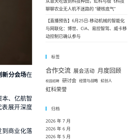
从靠天吃饭到科技种田，虹科与极飞科技
聊聊农业无人机不迷路的 “硬核底气”
【直播预告】6月25日-移动机械的智能化
与网联化：博世、CiA、易控智驾、威卡移
动控制已确认参与
标签
合作交流
月度回顾
展会活动
创新分会场
在
研讨会
经营与战略
虹创人
校园招聘
虹科荣誉
资本、亿航智
年代表展开深度
归档
2026 年 7 月
2026 年 6 月
研发到商业化落
2026 年 5 月