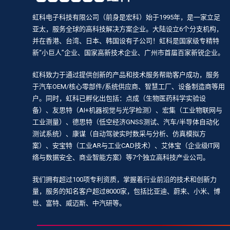
虹科电子科技有限公司（前身是宏科）始于1995年，是一家立足
亚太，服务全球的高科技解决方案企业。大陆设立6个分支机构，
并在香港、台湾、日本、韩国设有子公司！虹科是国家级专精特
新“小巨人”企业、国家高新技术企业、广州市首届百家新锐企业。
虹科致力于通过提供创新的产品和技术服务帮助客户成功，服务
于汽车OEM/核心零部件/系统供应商、智慧工厂、设备制造商等用
户。同时，虹科已孵化出包括：点成（生物医药科学实验设
备）、友思特（AI+机器视觉与光学检测）、宏集（工业物联网与
工业测量）、德思特（低空经济GNSS测试、汽车/半导体自动化
测试系统）、康谋（自动驾驶实时数采与分析、仿真模拟方
案）、安宝特（工业AR与工业CAD技术）、艾体宝（企业级IT网
络与数据安全、商业智能方案）等7个独立高科技产业公司。
我们拥有超过100项专利资质，掌握着行业前沿的技术和创新力
量，服务的知名客户超过8000家，包括比亚迪、蔚来、小米、博
世、富特、威迈斯、中汽研等。