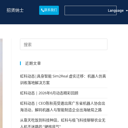
招贤纳士
联系我们
Language
近期文章
虹科动态|具身智能 Sim2Real 虚实迁移：机器人仿真
训练落地解决方案
虹科动态 | 2026年6月动态精彩回顾
虹科动态 | CEO陈秋苑受邀出席广东省机器人协会出
海活动，解码机器人与智能制造企业出海破局之路
从靠天吃饭到科技种田，虹科与极飞科技聊聊农业无
人机不迷路的 “硬核底气”