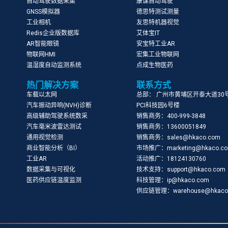
自动驾驶数据采集
康谋自动驾驶
GNSS模拟器
德思特测试测量
工业相机
友思特机器视觉
Redis企业版数据库
艾体宝IT
AR智能眼镜
安宝特工业AR
物联网HMI
宏集工业物联网
温湿度自动监测系统
点成生物医药
热门解决方案
联系方式
车载以太网
总部： 广州市黄埔区开泰大道30
汽车振动异响(NVH)诊断
PCI科技园6号楼
高级辅助驾驶系统数采
销售商务：400-999-3848
汽车毫米波雷达测试
销售商务：13600051849
通用视觉检测
销售商务：sales@hkaco.com
商业智能分析（BI）
市场推广：marketing@hkaco.c
工业AR
活动推广：18124130760
数据采集与可视化
技术支持：support@hkaco.com
医药供应链温度监测
科技管理：ip@hkaco.com
供应链管理：warehouse@hkaco