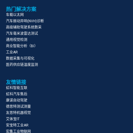
热门解决方案
车载以太网
汽车振动异响(NVH)诊断
高级辅助驾驶系统数采
汽车毫米波雷达测试
通用视觉检测
商业智能分析（BI）
工业AR
数据采集与可视化
医药供应链温度监测
友情链接
虹科智能互联
虹科汽车售后
康谋自动驾驶
德思特测试测量
友思特机器视觉
艾体宝IT
安宝特工业AR
宏集工业物联网