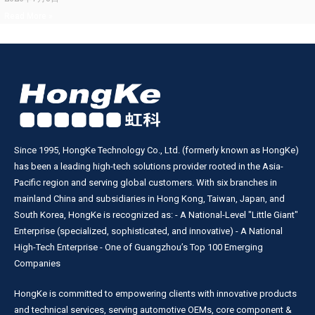
Read More »
Since 1995, HongKe Technology Co., Ltd. (formerly known as HongKe)
has been a leading high-tech solutions provider rooted in the Asia-
Pacific region and serving global customers. With six branches in
mainland China and subsidiaries in Hong Kong, Taiwan, Japan, and
South Korea, HongKe is recognized as: - A National-Level "Little Giant"
Enterprise (specialized, sophisticated, and innovative) - A National
High-Tech Enterprise - One of Guangzhou’s Top 100 Emerging
Companies
HongKe is committed to empowering clients with innovative products
and technical services, serving automotive OEMs, core component &