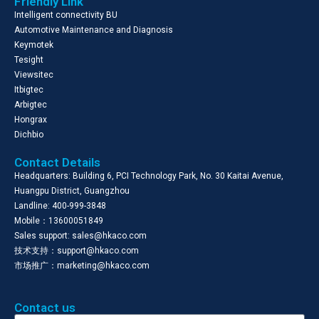
Friendly Link
Intelligent connectivity BU
Automotive Maintenance and Diagnosis
Keymotek
Tesight
Viewsitec
Itbigtec
Arbigtec
Hongrax
Dichbio
Contact Details
Headquarters: Building 6, PCI Technology Park, No. 30 Kaitai Avenue,
Huangpu District, Guangzhou
Landline: 400-999-3848
Mobile：13600051849
Sales support: sales@hkaco.com
技术支持：support@hkaco.com
市场推广：marketing@hkaco.com
Contact us