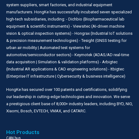
system suppliers, smart factories, and industrial equipment
manufacturers. HongKe has successfully incubated seven specialized
high-tech subsidiaries, including: - Dichbio (Biopharmaceutical lab
equipment & scientific instruments) - Viewsitec (AI-driven machine
vision & optical inspection systems) - Hongrax (Industrial IoT solutions
& precision measurement technologies) - Tesight (GNSS testing for
urban air mobility | Automated test systems for
automotive/semiconductor sectors) - Keymotek (ADAS/AD real-time
data acquisition | Simulation & validation platforms) - Arbigtec
(Industrial AR applications & CAD engineering solutions) - Itbigtec
(Enterprise IT infrastructure | Cybersecurity & business intelligence)
HongKe has secured over 100 patents and certifications, solidifying
our leadership in cutting-edge technologies and innovation. We serve
a prestigious client base of 8,000+ industry leaders, including BYD, NIO,
Xiaomi, Bosch, EVTECH, VMAX, and CATARC.
Hot Products
CAN bus