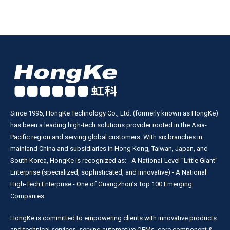
Since 1995, HongKe Technology Co., Ltd. (formerly known as HongKe)
has been a leading high-tech solutions provider rooted in the Asia-
Pacific region and serving global customers. With six branches in
mainland China and subsidiaries in Hong Kong, Taiwan, Japan, and
South Korea, HongKe is recognized as: - A National-Level "Little Giant"
Enterprise (specialized, sophisticated, and innovative) - A National
High-Tech Enterprise - One of Guangzhou’s Top 100 Emerging
Companies
HongKe is committed to empowering clients with innovative products
and technical services, serving automotive OEMs, core component &