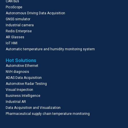
CAN bus
PicoScope
Autonomous Driving Data Acquisition
GNSS simulator
Industrial camera
Redis Enterprise
AR Glasses
IoT HMI
Automatic temperature and humidity monitoring system
Hot Solutions
Automotive Ethernet
NVH diagnosis
ADAS Data Acquisition
Automotive Radar Testing
Visual Inspection
Business Intelligence
Industrial AR
Data Acquisition and Visualization
Pharmaceutical supply chain temperature monitoring