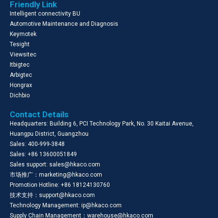
Friendly Link
Intelligent connectivity BU
Automotive Maintenance and Diagnosis
Keymotek
Tesight
Viewsitec
Itbigtec
Arbigtec
Hongrax
Dichbio
Contact Details
Headquarters: Building 6, PCI Technology Park, No. 30 Kaitai Avenue,
Huangpu District, Guangzhou
Sales: 400-999-3848
Sales: +86 13600051849
Sales support: sales@hkaco.com
市场推广：marketing@hkaco.com
Promotion Hotline: +86 18124130760
技术支持：support@hkaco.com
Technology Management: ip@hkaco.com
Supply Chain Management：warehouse@hkaco.com