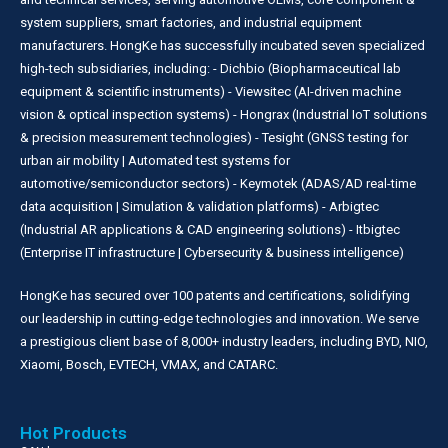
system suppliers, smart factories, and industrial equipment
manufacturers. HongKe has successfully incubated seven specialized
high-tech subsidiaries, including: - Dichbio (Biopharmaceutical lab
equipment & scientific instruments) - Viewsitec (AI-driven machine
vision & optical inspection systems) - Hongrax (Industrial IoT solutions
& precision measurement technologies) - Tesight (GNSS testing for
urban air mobility | Automated test systems for
automotive/semiconductor sectors) - Keymotek (ADAS/AD real-time
data acquisition | Simulation & validation platforms) - Arbigtec
(Industrial AR applications & CAD engineering solutions) - Itbigtec
(Enterprise IT infrastructure | Cybersecurity & business intelligence)
HongKe has secured over 100 patents and certifications, solidifying
our leadership in cutting-edge technologies and innovation. We serve
a prestigious client base of 8,000+ industry leaders, including BYD, NIO,
Xiaomi, Bosch, EVTECH, VMAX, and CATARC.
Hot Products