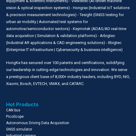
equipment & scientific instruments) - Viewsitec (AI-driven machine
vision & optical inspection systems) - Hongrax (Industrial IoT solutions
& precision measurement technologies) - Tesight (GNSS testing for
urban air mobility | Automated test systems for
automotive/semiconductor sectors) - Keymotek (ADAS/AD real-time
data acquisition | Simulation & validation platforms) - Arbigtec
(Industrial AR applications & CAD engineering solutions) - Itbigtec
(Enterprise IT infrastructure | Cybersecurity & business intelligence)
HongKe has secured over 100 patents and certifications, solidifying
our leadership in cutting-edge technologies and innovation. We serve
a prestigious client base of 8,000+ industry leaders, including BYD, NIO,
Xiaomi, Bosch, EVTECH, VMAX, and CATARC.
Hot Products
CAN bus
PicoScope
Autonomous Driving Data Acquisition
GNSS simulator
Industrial camera