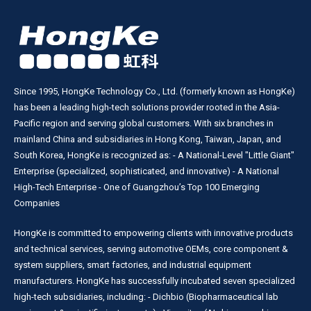
Since 1995, HongKe Technology Co., Ltd. (formerly known as HongKe)
has been a leading high-tech solutions provider rooted in the Asia-
Pacific region and serving global customers. With six branches in
mainland China and subsidiaries in Hong Kong, Taiwan, Japan, and
South Korea, HongKe is recognized as: - A National-Level "Little Giant"
Enterprise (specialized, sophisticated, and innovative) - A National
High-Tech Enterprise - One of Guangzhou’s Top 100 Emerging
Companies
HongKe is committed to empowering clients with innovative products
and technical services, serving automotive OEMs, core component &
system suppliers, smart factories, and industrial equipment
manufacturers. HongKe has successfully incubated seven specialized
high-tech subsidiaries, including: - Dichbio (Biopharmaceutical lab