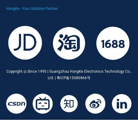
HongKe - Your Solution Partner
Copyright ◎ Since 1995 | Guangzhou HongKe Electronics Technology Co.,
Ltd. | 粤ICP备15080866号