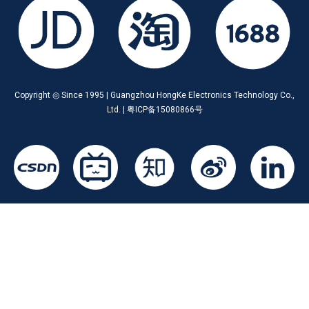
Copyright ◎ Since 1995 | Guangzhou HongKe Electronics Technology Co.,
Ltd. | 粤ICP备15080866号