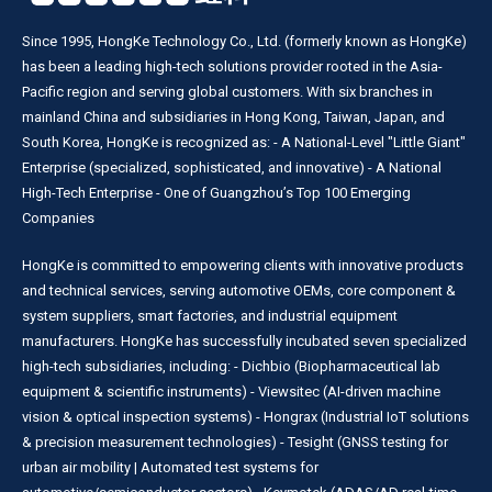
Since 1995, HongKe Technology Co., Ltd. (formerly known as HongKe)
has been a leading high-tech solutions provider rooted in the Asia-
Pacific region and serving global customers. With six branches in
mainland China and subsidiaries in Hong Kong, Taiwan, Japan, and
South Korea, HongKe is recognized as: - A National-Level "Little Giant"
Enterprise (specialized, sophisticated, and innovative) - A National
High-Tech Enterprise - One of Guangzhou’s Top 100 Emerging
Companies
HongKe is committed to empowering clients with innovative products
and technical services, serving automotive OEMs, core component &
system suppliers, smart factories, and industrial equipment
manufacturers. HongKe has successfully incubated seven specialized
high-tech subsidiaries, including: - Dichbio (Biopharmaceutical lab
equipment & scientific instruments) - Viewsitec (AI-driven machine
vision & optical inspection systems) - Hongrax (Industrial IoT solutions
& precision measurement technologies) - Tesight (GNSS testing for
urban air mobility | Automated test systems for