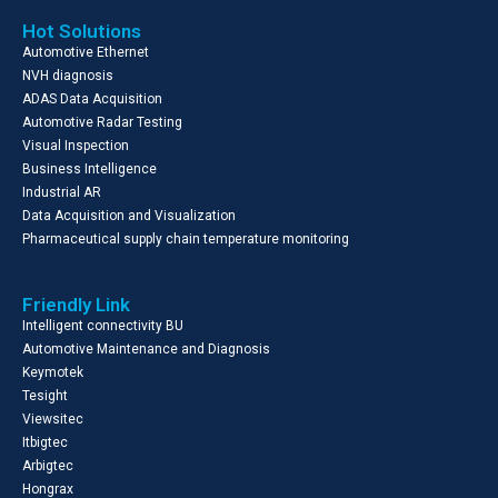
Hot Solutions
Automotive Ethernet
NVH diagnosis
ADAS Data Acquisition
Automotive Radar Testing
Visual Inspection
Business Intelligence
Industrial AR
Data Acquisition and Visualization
Pharmaceutical supply chain temperature monitoring
Friendly Link
Intelligent connectivity BU
Automotive Maintenance and Diagnosis
Keymotek
Tesight
Viewsitec
Itbigtec
Arbigtec
Hongrax