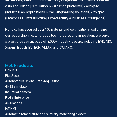
automotive/semiconductor sectors) - Keymotek (ADAS/AD real-time
data acquisition | Simulation & validation platforms) - Arbigtec
(Industrial AR applications & CAD engineering solutions) - Itbigtec
(Enterprise IT infrastructure | Cybersecurity & business intelligence)
HongKe has secured over 100 patents and certifications, solidifying
our leadership in cutting-edge technologies and innovation. We serve
a prestigious client base of 8,000+ industry leaders, including BYD, NIO,
Xiaomi, Bosch, EVTECH, VMAX, and CATARC.
Hot Products
CAN bus
PicoScope
Autonomous Driving Data Acquisition
GNSS simulator
Industrial camera
Redis Enterprise
AR Glasses
IoT HMI
Automatic temperature and humidity monitoring system