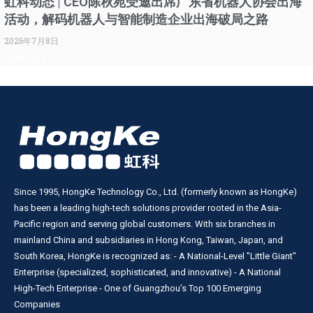
虹科动态 | CEO陈秋苑受邀出席广东省机器人协会出海
活动，解码机器人与智能制造企业出海破局之路
2026年7月8日
Read More »
Since 1995, HongKe Technology Co., Ltd. (formerly known as HongKe)
has been a leading high-tech solutions provider rooted in the Asia-
Pacific region and serving global customers. With six branches in
mainland China and subsidiaries in Hong Kong, Taiwan, Japan, and
South Korea, HongKe is recognized as: - A National-Level "Little Giant"
Enterprise (specialized, sophisticated, and innovative) - A National
High-Tech Enterprise - One of Guangzhou’s Top 100 Emerging
Companies