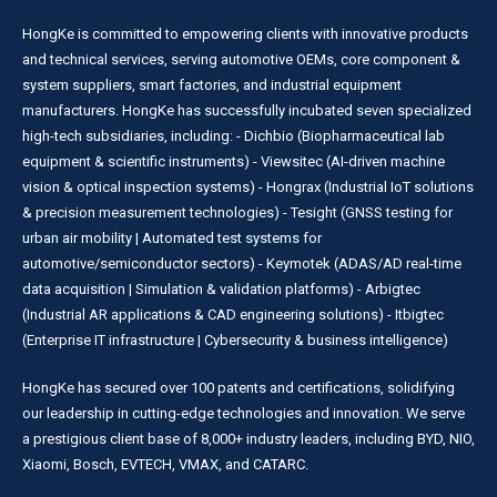
HongKe is committed to empowering clients with innovative products
and technical services, serving automotive OEMs, core component &
system suppliers, smart factories, and industrial equipment
manufacturers. HongKe has successfully incubated seven specialized
high-tech subsidiaries, including: - Dichbio (Biopharmaceutical lab
equipment & scientific instruments) - Viewsitec (AI-driven machine
vision & optical inspection systems) - Hongrax (Industrial IoT solutions
& precision measurement technologies) - Tesight (GNSS testing for
urban air mobility | Automated test systems for
automotive/semiconductor sectors) - Keymotek (ADAS/AD real-time
data acquisition | Simulation & validation platforms) - Arbigtec
(Industrial AR applications & CAD engineering solutions) - Itbigtec
(Enterprise IT infrastructure | Cybersecurity & business intelligence)
HongKe has secured over 100 patents and certifications, solidifying
our leadership in cutting-edge technologies and innovation. We serve
a prestigious client base of 8,000+ industry leaders, including BYD, NIO,
Xiaomi, Bosch, EVTECH, VMAX, and CATARC.