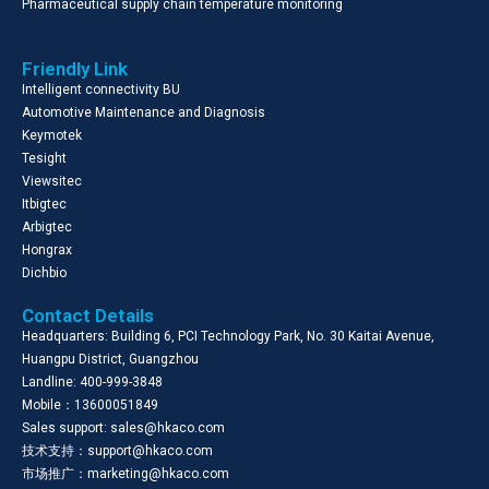
Pharmaceutical supply chain temperature monitoring
Friendly Link
Intelligent connectivity BU
Automotive Maintenance and Diagnosis
Keymotek
Tesight
Viewsitec
Itbigtec
Arbigtec
Hongrax
Dichbio
Contact Details
Headquarters: Building 6, PCI Technology Park, No. 30 Kaitai Avenue,
Huangpu District, Guangzhou
Landline: 400-999-3848
Mobile：13600051849
Sales support: sales@hkaco.com
技术支持：support@hkaco.com
市场推广：marketing@hkaco.com