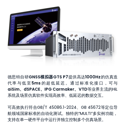
德思特自研
GNSS模拟器GTS P7
提供高达
1000Hz
的仿真迭
代率与低至
5ms
的超低延迟。通过标准化接口，可与
aiSim、dSPACE、IPG Carmaker、VTD
等业界主流的HiL
系统及场景仿真软件实现高效率、低延迟的数据交互。
可高效执行符合GB/T 45086.1-2024、GB 45672等定位导
航领域国家标准的自动化测试。独特的“MULTI”多实例功能，
支持在单一硬件平台中运行并独立控制多个仿真场景。