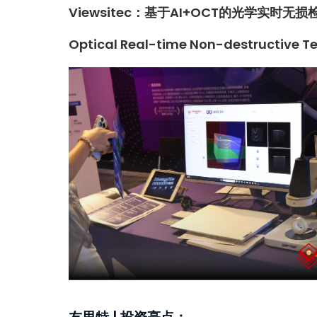
Viewsitec
：
基于AI+OCT的光学实时无损
Optical Real-time Non-destructive T