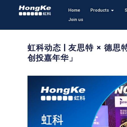
Home
Products
S
Join us
虹科动态 | 友思特 × 德
创投嘉年华」