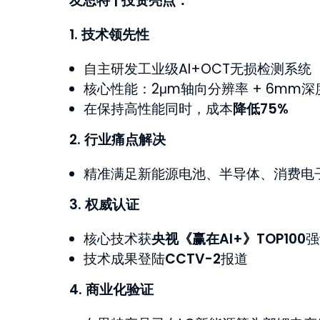
友思特 | 投资亮点：
1. 技术领先性
自主研发工业级AI+OCT无损检测系统
核心性能：2μm轴向分辨率 + 6mm
在保持高性能同时，成本
降低
75%
2. 行业痛点解决
精准满足新能源电池、半导体、消费电
3. 权威认证
核心技术获
央视《赢在AI+》TOP100
强
技术成果登陆
CCTV-2
报道
4. 商业化验证