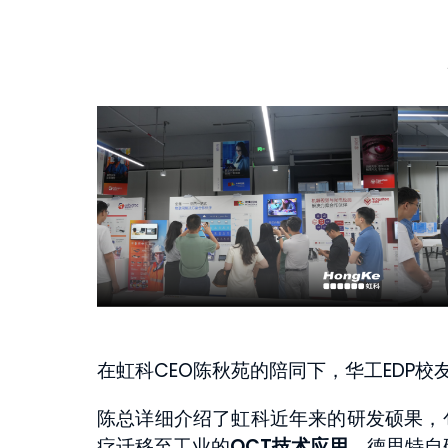
在虹科CEO陈秋苑的陪同下，华工EDP
陈总详细介绍了虹科近年来的研发硕果，
疗迁移至工业的
OCT技术应用
、德思特自