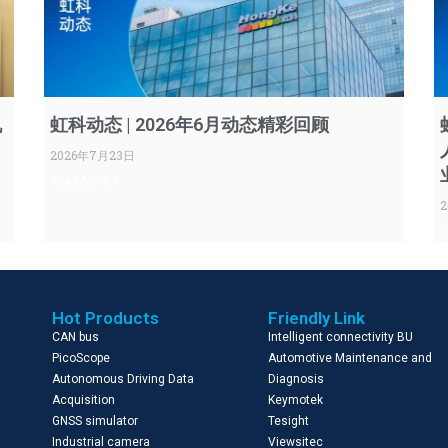
机
虹科动态 | 2026年6月动态精彩回顾
2026年7月23日
Read More »
R
Hot Products
Friendly Link
CAN bus
Intelligent connectivity BU
PicoScope
Automotive Maintenance and
Autonomous Driving Data
Diagnosis
Acquisition
Keymotek
GNSS simulator
Tesight
Industrial camera
Viewsitec