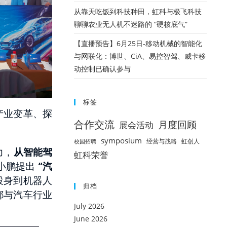
从靠天吃饭到科技种田，虹科与极飞科技
聊聊农业无人机不迷路的 “硬核底气”
【直播预告】6月25日-移动机械的智能化
与网联化：博世、CiA、易控智驾、威卡移
动控制已确认参与
标签
产业变革、探
合作交流
月度回顾
展会活动
symposium
经营与战略
虹创人
校园招聘
力，
从智能驾
虹科荣誉
小鹏提出
“汽
投身到机器人
归档
都与汽车行业
July 2026
June 2026