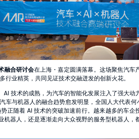
技术融合研讨会
在上海・嘉定圆满落幕。这场聚焦汽车
了众多行业精英，共同见证技术交融迸发的创新火花。
AI 技术的成熟，为汽车的智能化发展注入了强大动
，汽车与机器人的融合趋势愈发明显，全国人大代表何
势正随着 AI 技术的突破加速前行。越来越多的车企
业机器人，还是逐渐走向大众视野的服务型机器人，