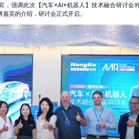
来宾，强调此次【汽车×AI×机器人】技术融合研讨会
讲嘉宾的介绍，研讨会正式开启。
umidity
CAN总线接口
GNSS仿
stem
了解详情