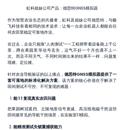
虹科姐妹公司产品：德思特GNSS模拟器
作为智慧农业生态的共建者，虹科及姐妹公司德思特，与极
飞科技有着相同的技术追求：让每一台农业机器人都能在任
何农田里稳定可靠地作业。
在过去，企业只能靠“人肉测试”——工程师带着设备跑上千公
里，蹲在果园里等信号丢失，运气不好一个月也遇不上一
次。而且不同天气、不同时间测出来的结果不一样，问题复
现难、定位难。
针对农业导航验证的以上痛点，
德思特GNSS模拟器提供了一
套可落地的标准化解决方案
。该方案的核心价值在于解决了
田间测试不可控、不可复现的难题：
能 1:1 复现真实农田问题
把果园树冠遮挡、丘陵地形信号衰减、高压线电磁干扰这些
田间最常见的导航干扰场景，在实验室1:1模拟。
能精准测试失锁重捕获能力