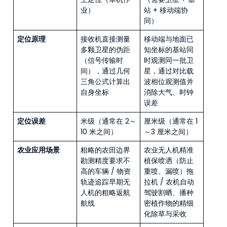
业）
站 + 移动端协
同）
定位原理
接收机直接测量
移动端与地面已
多颗卫星的伪距
知坐标的基站同
（信号传输时
时观测同一批卫
间），通过几何
星，通过对比载
三角公式计算出
波相位观测值并
自身坐标
消除大气、时钟
误差
定位误差
米级（通常在 2～
厘米级（通常在 1
10 米之间）
～3 厘米之间）
农业应用场景
粗略的农田边界
农业无人机精准
勘测精度要求不
植保喷洒（防止
高的车辆 / 物资
重喷、漏喷）拖
轨迹追踪早期无
拉机 / 农机自动
人机的粗略返航
驾驶割晒、播种
航线
密植作物的精细
化除草与采收