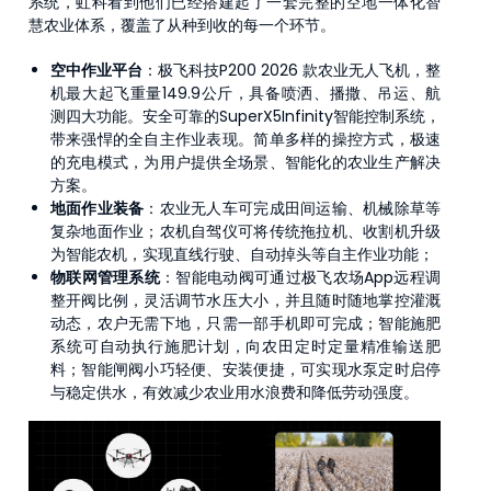
系统，虹科看到他们已经搭建起了一套完整的空地一体化智
慧农业体系，覆盖了从种到收的每一个环节。
空中作业平台
：极飞科技P200 2026 款农业无人飞机，整
机最大起飞重量149.9公斤，具备喷洒、播撒、吊运、航
测四大功能。安全可靠的SuperX5Infinity智能控制系统，
带来强悍的全自主作业表现。简单多样的操控方式，极速
的充电模式，为用户提供全场景、智能化的农业生产解决
方案。
地面作业装备
：农业无人车可完成田间运输、机械除草等
复杂地面作业；农机自驾仪可将传统拖拉机、收割机升级
为智能农机，实现直线行驶、自动掉头等自主作业功能；
物联网管理系统
：智能电动阀可通过极飞农场App远程调
整开阀比例，灵活调节水压大小，并且随时随地掌控灌溉
动态，农户无需下地，只需一部手机即可完成；智能施肥
系统可自动执行施肥计划，向农田定时定量精准输送肥
料；智能闸阀小巧轻便、安装便捷，可实现水泵定时启停
与稳定供水，有效减少农业用水浪费和降低劳动强度。