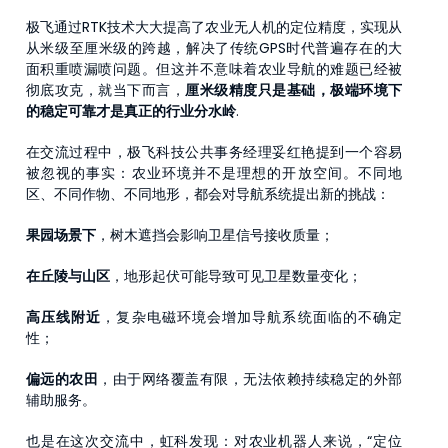
极飞通过RTK技术大大提高了农业无人机的定位精度，实现从
从米级至厘米级的跨越，解决了传统GPS时代普遍存在的大
面积重喷漏喷问题。但这并不意味着农业导航的难题已经被
彻底攻克，就当下而言，
厘米级精度只是基础，极端环境下
的稳定可靠才是真正的行业分水岭
.
在交流过程中，极飞科技公共事务经理妥红艳提到一个容易
被忽视的事实：农业环境并不是理想的开放空间。不同地
区、不同作物、不同地形，都会对导航系统提出新的挑战：
果园场景下
，树木遮挡会影响卫星信号接收质量；
在丘陵与山区
，地形起伏可能导致可见卫星数量变化；
高压线附近
，复杂电磁环境会增加导航系统面临的不确定
性；
偏远的农田
，由于网络覆盖有限，无法依赖持续稳定的外部
辅助服务。
也是在这次交流中，虹科发现：对农业机器人来说，“定位