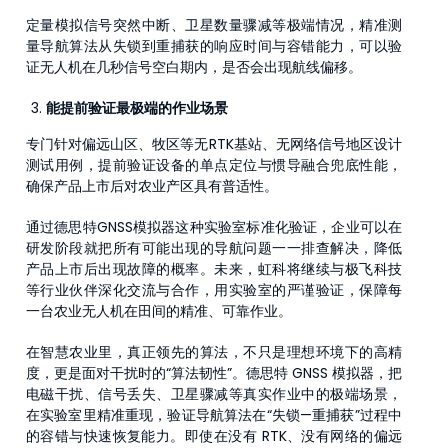
定量模拟信号突然中断、卫星数量骤减等极端情况，精准测
量导航算法从失锁到重捕获的响应时间与容错能力，可以验
证无人机在几秒信号空白期内，是否会出现航线偏移。
能提前验证最极端的作业场景
专门针对偏远山区、牧区等无RTK基站、无网络信号地区设计
测试用例，提前验证设备的单点定位与惯导融合兜底性能，
确保产品上市后对农业产区具有普适性。
通过德思特GNSS模拟器这种实验室标准化验证，企业可以在
研发阶段就把所有可能出现的导航问题一一排查解决，降低
产品上市后出现故障的概率。未来，虹科将继续与极飞科技
等行业伙伴深化交流与合作，用实验室的严谨验证，保障每
一台农业无人机在田间的精准、可靠作业。
在智慧农业里，真正领先的算法，不只是理想环境下的高精
度，更是面对干扰时的“算法韧性”。德思特 GNSS 模拟器，把
电磁干扰、信号丢失、卫星骤减等真实作业中的极端场景，
在实验室里精准重现，验证导航算法在“失锁—重捕获”过程中
的容错与快速恢复能力。即使在没有 RTK、没有网络的偏远