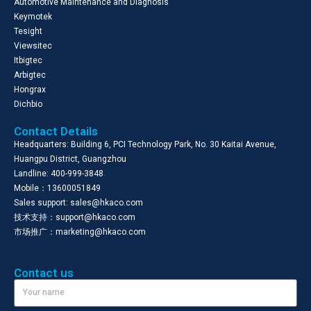
Automotive Maintenance and Diagnosis
Keymotek
Tesight
Viewsitec
Itbigtec
Arbigtec
Hongrax
Dichbio
Contact Details
Headquarters: Building 6, PCI Technology Park, No. 30 Kaitai Avenue,
Huangpu District, Guangzhou
Landline: 400-999-3848
Mobile：13600051849
Sales support: sales@hkaco.com
技术支持：support@hkaco.com
市场推广：marketing@hkaco.com
Contact us