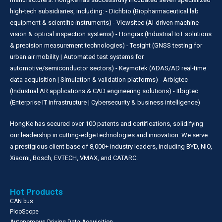
high-tech subsidiaries, including: - Dichbio (Biopharmaceutical lab
equipment & scientific instruments) - Viewsitec (AI-driven machine
vision & optical inspection systems) - Hongrax (Industrial IoT solutions
& precision measurement technologies) - Tesight (GNSS testing for
urban air mobility | Automated test systems for
automotive/semiconductor sectors) - Keymotek (ADAS/AD real-time
data acquisition | Simulation & validation platforms) - Arbigtec
(Industrial AR applications & CAD engineering solutions) - Itbigtec
(Enterprise IT infrastructure | Cybersecurity & business intelligence)
HongKe has secured over 100 patents and certifications, solidifying
our leadership in cutting-edge technologies and innovation. We serve
a prestigious client base of 8,000+ industry leaders, including BYD, NIO,
Xiaomi, Bosch, EVTECH, VMAX, and CATARC.
Hot Products
CAN bus
PicoScope
Autonomous Driving Data Acquisition