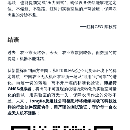
地块，也能提前完成“压力测试”，确保设备依然能够稳定定
位、不偏航、不迷路。虹科用实验室里的严苛验证，保障农
田里的分秒不差。
——虹科CEO 陈秋苑
结语
过去，农业靠天吃饭。今天，农业靠数据吃饭。但数据的前
提是：机器不能迷路。
从新疆棉田到南方果园，从RTK厘米级定位到复杂环境下的稳
定导航，中国农业无人机正在经历一场从“可用”到“可靠”的进
化。而这一切的落地，离不开严谨的标准化验证。
德思特
GNSS模拟器
，将田间不可复现的极端场景转化为实验室可量
化的测试，用实验室的万无一失，保障农田作业的分秒不
差。未来，
HongKe
及姐妹公司德思特
将继续与极飞科技这
样的行业伙伴深度协作，用严谨的测试验证，守护每一台农
业无人机不迷路
！