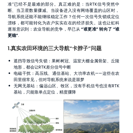
准”已经不是最难的部分。真正难的是：当RTK信号突然中
断、当卫星数量骤减、当设备进入没有网络覆盖的山区时，
导航系统还能不能继续稳定工作？任何一次信号失锁或定位
漂移，都可能转化为农户实实在在的经济损失。这也让虹科
逐渐意识到：农业导航的竞争，早已从
“谁更准” 转向了 “谁
更稳”
.
1.真实农田环境的三大导航“卡脖子”问题
遮挡导致信号失锁：果树树冠、温室大棚金属骨架、丘陵
地形，都会让RTK差分信号中断
电磁干扰：高压线、通信基站、大功率农机——这些在农
田里很常见，但对导航系统来说是噩梦
无网无基站：偏远山区、牧区，没有手机信号也没有RTK
基站，只能靠单点定位，精度骤降