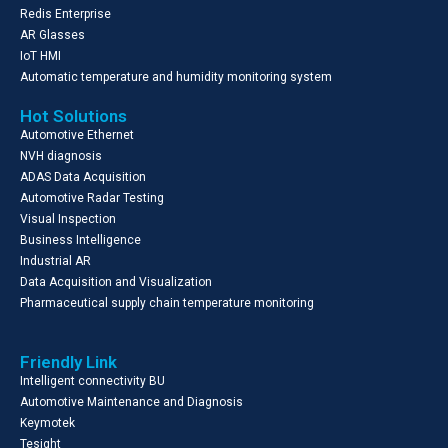
Redis Enterprise
AR Glasses
IoT HMI
Automatic temperature and humidity monitoring system
Hot Solutions
Automotive Ethernet
NVH diagnosis
ADAS Data Acquisition
Automotive Radar Testing
Visual Inspection
Business Intelligence
Industrial AR
Data Acquisition and Visualization
Pharmaceutical supply chain temperature monitoring
Friendly Link
Intelligent connectivity BU
Automotive Maintenance and Diagnosis
Keymotek
Tesight