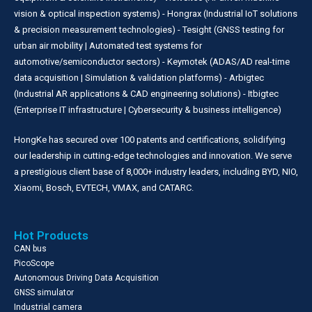
vision & optical inspection systems) - Hongrax (Industrial IoT solutions
& precision measurement technologies) - Tesight (GNSS testing for
urban air mobility | Automated test systems for
automotive/semiconductor sectors) - Keymotek (ADAS/AD real-time
data acquisition | Simulation & validation platforms) - Arbigtec
(Industrial AR applications & CAD engineering solutions) - Itbigtec
(Enterprise IT infrastructure | Cybersecurity & business intelligence)
HongKe has secured over 100 patents and certifications, solidifying
our leadership in cutting-edge technologies and innovation. We serve
a prestigious client base of 8,000+ industry leaders, including BYD, NIO,
Xiaomi, Bosch, EVTECH, VMAX, and CATARC.
Hot Products
CAN bus
PicoScope
Autonomous Driving Data Acquisition
GNSS simulator
Industrial camera