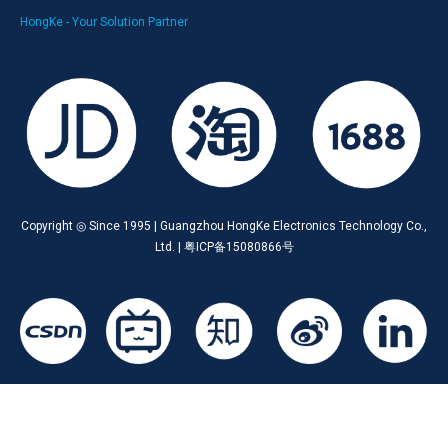
HongKe - Your Solution Partner
Copyright ◎ Since 1995 | Guangzhou HongKe Electronics Technology Co.,
Ltd. | 粤ICP备15080866号