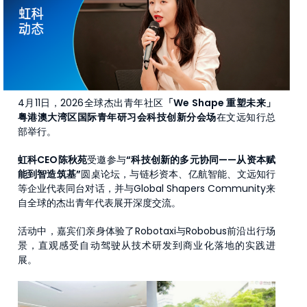
4月11日，2026全球杰出青年社区
「We Shape 重塑未来」
粤港澳大湾区国际青年研习会科技创新分会场
在文远知行总
部举行。
虹科CEO陈秋苑
受邀参与
“科技创新的多元协同——从资本赋
能到智造筑基”
圆桌论坛，与链杉资本、亿航智能、文远知行
等企业代表同台对话，并与Global Shapers Community来
自全球的杰出青年代表展开深度交流。
活动中，嘉宾们亲身体验了Robotaxi与Robobus前沿出行场
景，直观感受自动驾驶从技术研发到商业化落地的实践进
展。