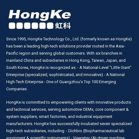
Since 1995, HongKe Technology Co., Ltd. (formerly known as HongKe)
has been a leading high-tech solutions provider rooted in the Asia-
Pacific region and serving global customers. With six branches in
mainland China and subsidiaries in Hong Kong, Taiwan, Japan, and
South Korea, HongKe is recognized as: - A National-Level "Little Giant"
Enterprise (specialized, sophisticated, and innovative) - A National
High-Tech Enterprise - One of Guangzhou’s Top 100 Emerging
Companies
HongKe is committed to empowering clients with innovative products
and technical services, serving automotive OEMs, core component &
system suppliers, smart factories, and industrial equipment
manufacturers. HongKe has successfully incubated seven specialized
high-tech subsidiaries, including: - Dichbio (Biopharmaceutical lab
equipment & scientific instruments) - Viewsitec (AI-driven machine