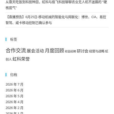
从靠天吃饭到科技种田，虹科与极飞科技聊聊农业无人机不迷路的 “硬
核底气”
【直播预告】6月25日-移动机械的智能化与网联化：博世、CiA、易控
智驾、威卡移动控制已确认参与
标签
合作交流
月度回顾
展会活动
研讨会
经营与战略
虹
校园招聘
虹科荣誉
创人
归档
2026 年 7 月
2026 年 6 月
2026 年 5 月
2026 年 4 月
2026 年 2 月
2026 年 1 月