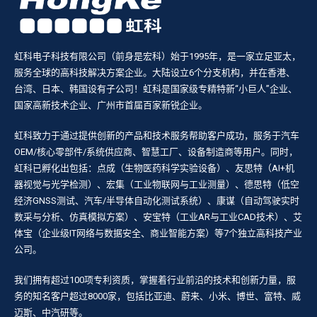
虹科电子科技有限公司（前身是宏科）始于1995年，是一家立足亚太，
服务全球的高科技解决方案企业。大陆设立6个分支机构，并在香港、
台湾、日本、韩国设有子公司！虹科是国家级专精特新“小巨人”企业、
国家高新技术企业、广州市首届百家新锐企业。
虹科致力于通过提供创新的产品和技术服务帮助客户成功，服务于汽车
OEM/核心零部件/系统供应商、智慧工厂、设备制造商等用户。同时，
虹科已孵化出包括：点成（生物医药科学实验设备）、友思特（AI+机
器视觉与光学检测）、宏集（工业物联网与工业测量）、德思特（低空
经济GNSS测试、汽车/半导体自动化测试系统）、康谋（自动驾驶实时
数采与分析、仿真模拟方案）、安宝特（工业AR与工业CAD技术）、艾
体宝（企业级IT网络与数据安全、商业智能方案）等7个独立高科技产业
公司。
我们拥有超过100项专利资质，掌握着行业前沿的技术和创新力量，服
务的知名客户超过8000家，包括比亚迪、蔚来、小米、博世、富特、威
迈斯、中汽研等。