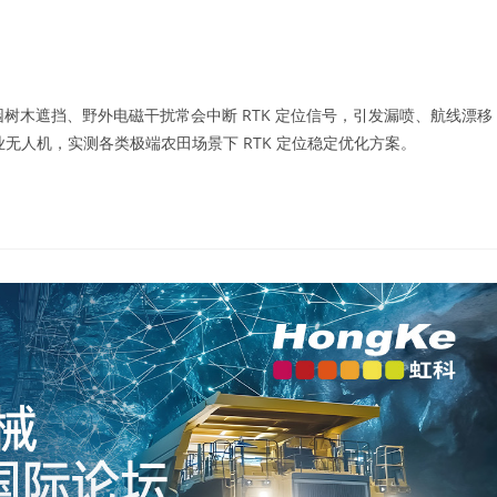
园树木遮挡、野外电磁干扰常会中断 RTK 定位信号，引发漏喷、航线漂移
业无人机，实测各类极端农田场景下 RTK 定位稳定优化方案。