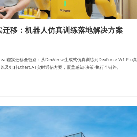
l 虚实迁移：机器人仿真训练落地解决方案
虚实迁移全链路：从DexVerse生成式仿真训练到DexForce W1 Pro真
虹科EtherCAT实时通信方案，覆盖感知-决策-执行全链路。